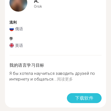
A.
Orsk
流利
俄语
学
英语
我的语言学习目标
Я бы хотела научиться заводить друзей по
интернету и общаться...
阅读更多
下载软件