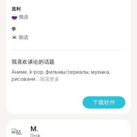
流利
俄语
学
韩语
我喜欢谈论的话题
Аниме, k-pop, фильмы/сериалы, музыка,
рисовани...
阅读更多
下载软件
M.
Orsk