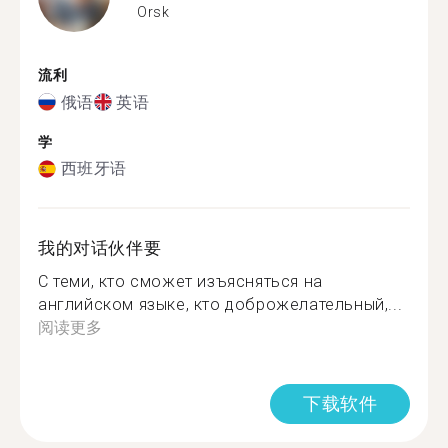
Orsk
流利
俄语
英语
学
西班牙语
我的对话伙伴要
С теми, кто сможет изъясняться на
английском языке, кто доброжелательный,...
阅读更多
下载软件