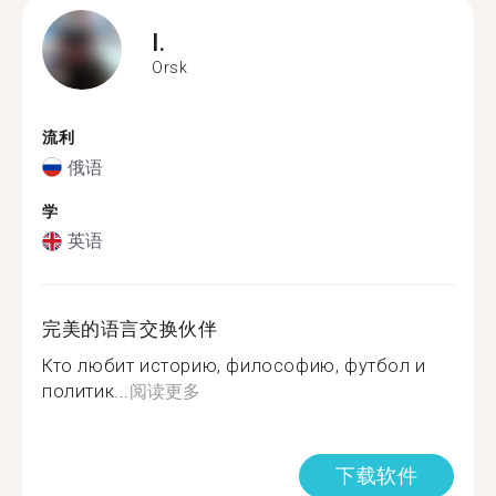
I.
Orsk
流利
俄语
学
英语
完美的语言交换伙伴
Кто любит историю, философию, футбол и
политик...
阅读更多
下载软件