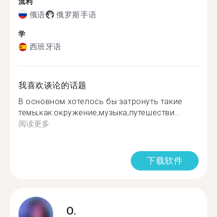
流利
俄语
俄罗斯手语
学
西班牙语
我喜欢谈论的话题
В основном хотелось бы затронуть такие
темы,как:окружение,музыка,путешестви...
阅读更多
下载软件
O.