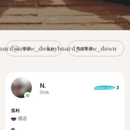
oard_arrow_down
keyboard_arrow_down
德语
奥尔斯克
N.
3
format_quote
Orsk
流利
俄语