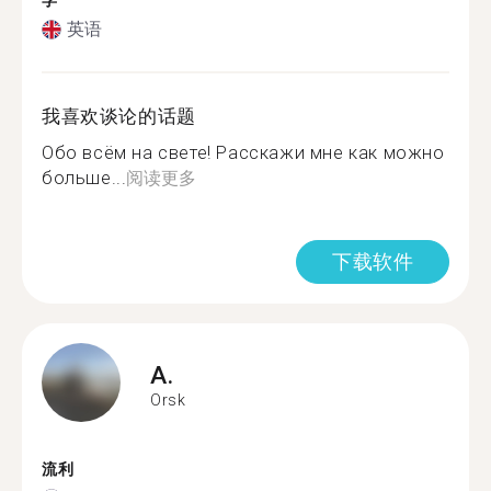
学
英语
我喜欢谈论的话题
Обо всём на свете! Расскажи мне как можно
больше...
阅读更多
下载软件
A.
Orsk
流利