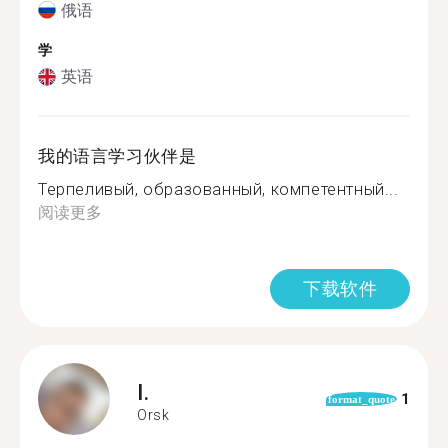
俄语
学
英语
我的语言学习伙伴是
Терпеливый, образованный, компетентный...
阅读更多
下载软件
I.
1
format_quote
Orsk