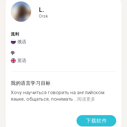
L.
Orsk
流利
俄语
学
英语
我的语言学习目标
Хочу научиться говорить на английском
языке, общаться, понимать...
阅读更多
下载软件