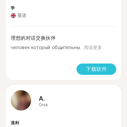
学
英语
理想的对话交换伙伴
человек который общительны...
阅读更多
下载软件
A.
Orsk
流利