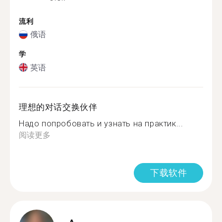
流利
俄语
学
英语
理想的对话交换伙伴
Надо попробовать и узнать на практик...
阅读更多
下载软件