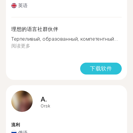
英语
理想的语言社群伙伴
Терпеливый, образованный, компетентный...
阅读更多
下载软件
A.
Orsk
流利
俄语