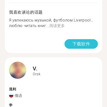
我喜欢谈论的话题
Я увлекаюсь музыкой, футболом Liverpool ,
люблю читать книг...
阅读更多
下载软件
V.
Orsk
流利
俄语
学