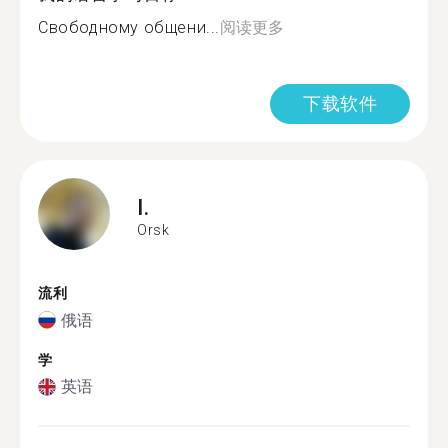
Свободному общени...
阅读更多
下载软件
I.
Orsk
流利
俄语
学
英语