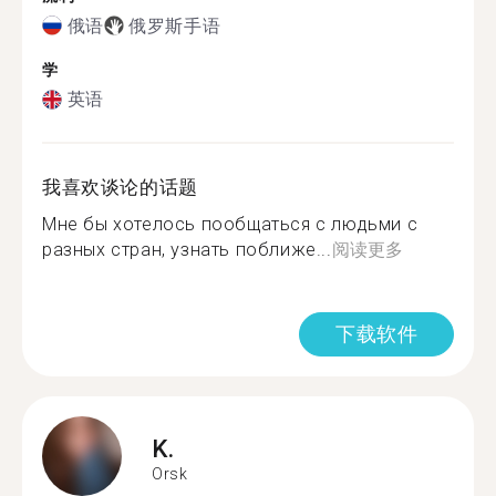
俄语
俄罗斯手语
学
英语
我喜欢谈论的话题
Мне бы хотелось пообщаться с людьми с
разных стран, узнать поближе...
阅读更多
下载软件
K.
Orsk