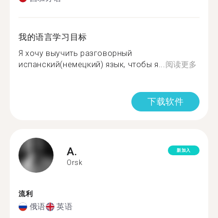
我的语言学习目标
Я хочу выучить разговорный
испанский(немецкий) язык, чтобы я...
阅读更多
下载软件
A.
新加入
Orsk
流利
俄语
英语