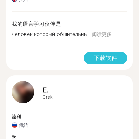
我的语言学习伙伴是
человек который общительны...
阅读更多
下载软件
E.
Orsk
流利
俄语
学