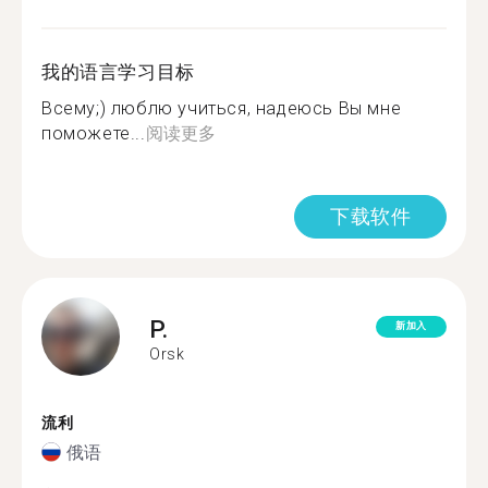
我的语言学习目标
Всему;) люблю учиться, надеюсь Вы мне
поможете...
阅读更多
下载软件
P.
新加入
Orsk
流利
俄语