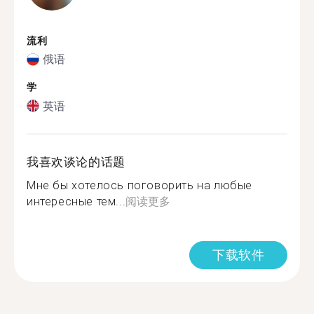
流利
俄语
学
英语
我喜欢谈论的话题
Мне бы хотелось поговорить на любые
интересные тем...
阅读更多
下载软件