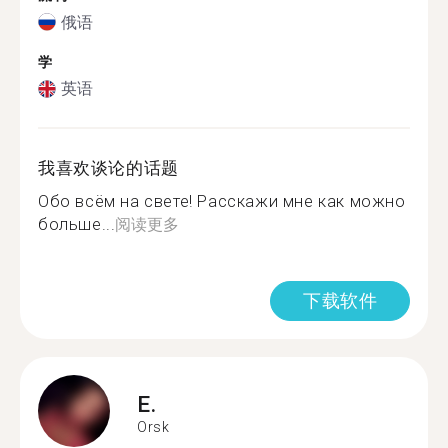
俄语
学
英语
我喜欢谈论的话题
Обо всём на свете! Расскажи мне как можно
больше...
阅读更多
下载软件
E.
Orsk