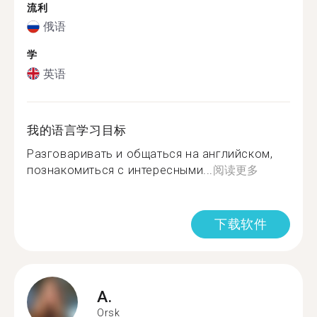
流利
俄语
学
英语
我的语言学习目标
Разговаривать и общаться на английском,
познакомиться с интересными...
阅读更多
下载软件
A.
Orsk