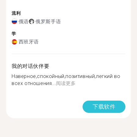
流利
俄语
俄罗斯手语
学
西班牙语
我的对话伙伴要
Наверное,спокойный,позитивный,легкий во
всех отношения...
阅读更多
下载软件