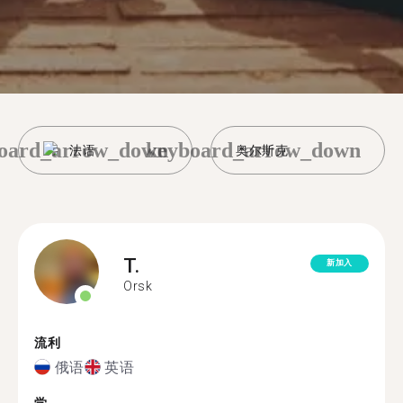
oard_arrow_down
keyboard_arrow_down
法语
奥尔斯克
T.
新加入
Orsk
流利
俄语
英语