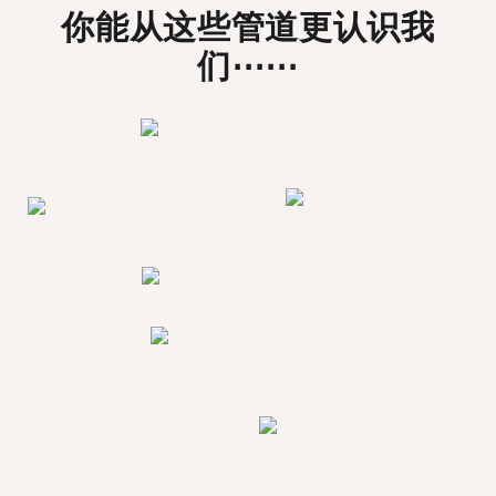
你能从这些管道更认识我
们⋯⋯