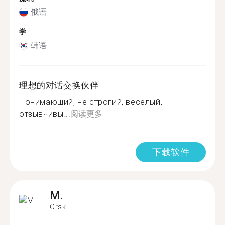
俄语
学
韩语
理想的对话交换伙伴
Понимающий, не строгий, веселый,
отзывчивы...
阅读更多
下载软件
M.
Orsk