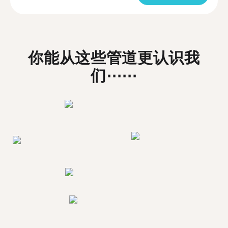
你能从这些管道更认识我
们⋯⋯