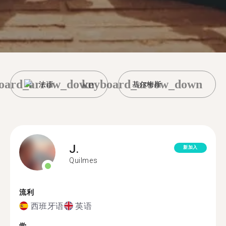
oard_arrow_down
keyboard_arrow_down
法语
基尔梅斯
J.
新加入
Quilmes
流利
西班牙语
英语