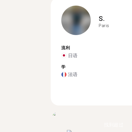
S.
Paris
流利
日语
学
法语
找到超过