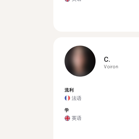
C.
Voiron
流利
法语
学
英语