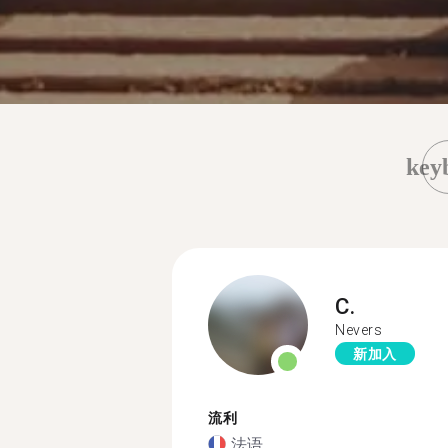
key
C.
Nevers
新加入
流利
法语