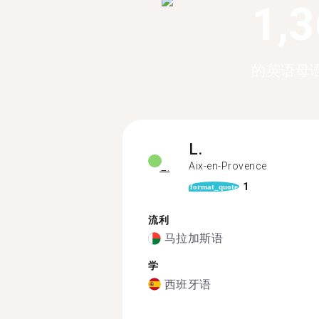
1,
的英语母
L.
Aix-en-Provence
1
format_quote
流利
马拉加斯语
学
西班牙语