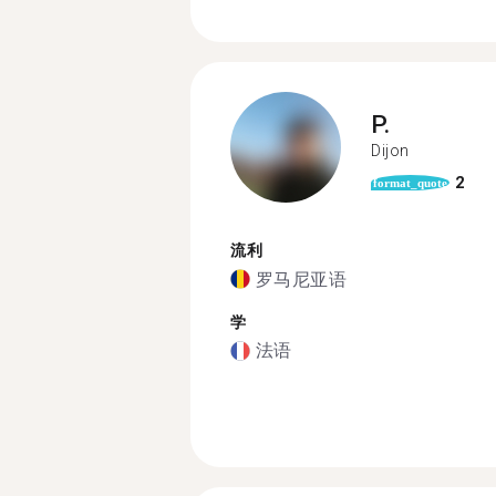
P.
Dijon
2
format_quote
流利
罗马尼亚语
学
法语