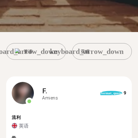
oard_arrow_down
keyboard_arrow_down
英语
亚眠
F.
9
format_quote
Amiens
流利
英语