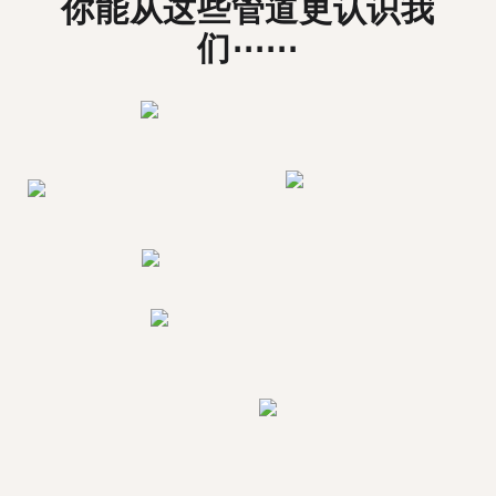
你能从这些管道更认识我
们⋯⋯