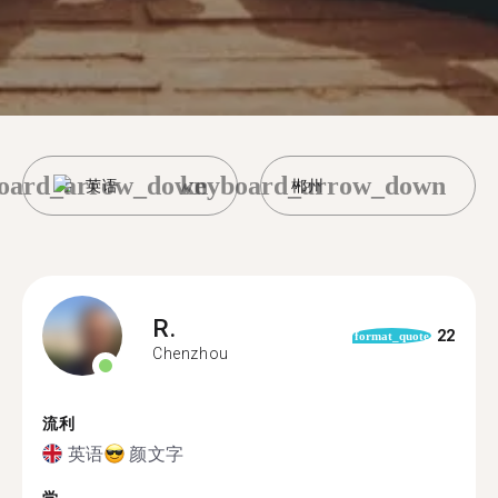
oard_arrow_down
keyboard_arrow_down
英语
郴州
R.
22
format_quote
Chenzhou
流利
英语
颜文字