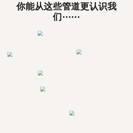
你能从这些管道更认识我
们⋯⋯