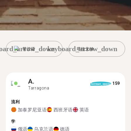
oard_arrow_down
keyboard_arrow_down
荷兰语
塔拉戈纳
A.
159
format_quote
Tarragona
流利
加泰罗尼亚语
西班牙语
英语
学
俄语
乌克兰语
德语