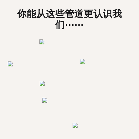
你能从这些管道更认识我
们⋯⋯