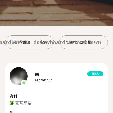
oard_arrow_down
keyboard_arrow_down
荷兰语
坦加拉 - 达塞拉
W.
新加入
Araranguá
流利
葡萄牙语