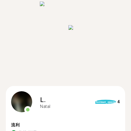
L.
4
format_quote
Natal
流利