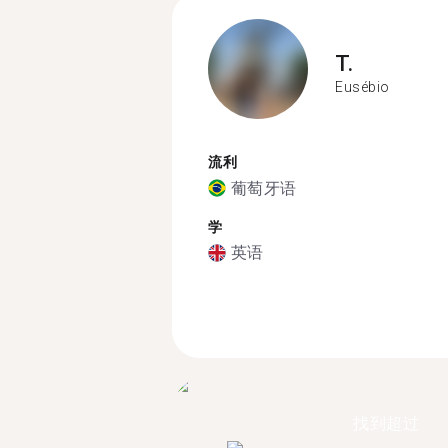
T.
Eusébio
流利
葡萄牙语
学
英语
找到超过