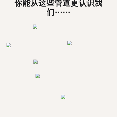
你能从这些管道更认识我
们⋯⋯