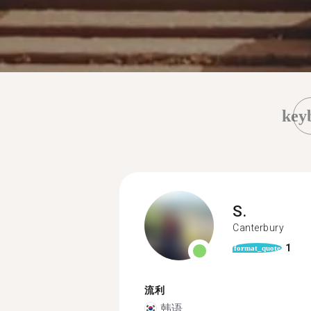
key
S.
Canterbury
1
format_quote
流利
韩语