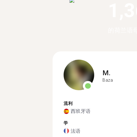
1,
的荷兰语
M.
Baza
流利
西班牙语
学
法语