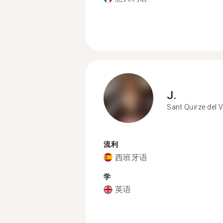
J.
Sant Quirze del V
流利
西班牙语
学
英语