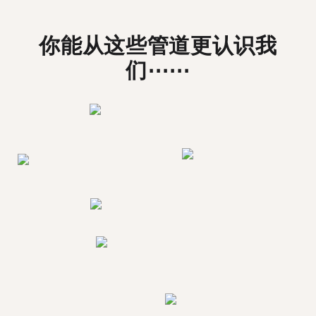
你能从这些管道更认识我
们⋯⋯