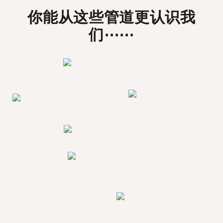
你能从这些管道更认识我
们⋯⋯