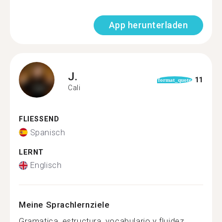
App herunterladen
J.
11
format_quote
Cali
FLIESSEND
Spanisch
LERNT
Englisch
Meine Sprachlernziele
Gramatica, estructura, vocabulario y fluidez