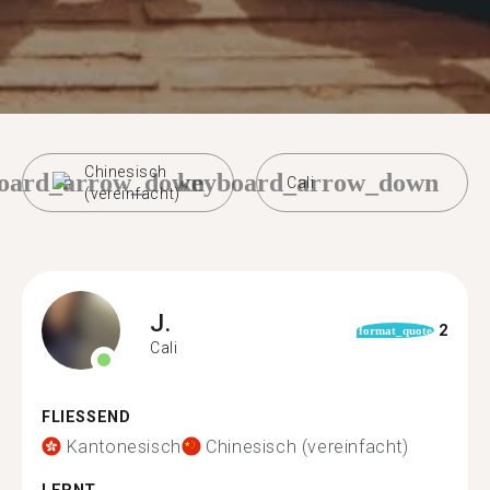
Chinesisch
oard_arrow_down
keyboard_arrow_down
Cali
(vereinfacht)
J.
2
format_quote
Cali
FLIESSEND
Kantonesisch
Chinesisch (vereinfacht)