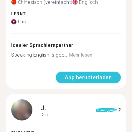
Chinesisch (vereinfacht)
Englisch
LERNT
Lao
Idealer Sprachlernpartner
Speaking English is goo...
Mehr lesen
App herunterladen
J.
2
format_quote
Cali