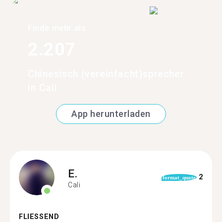
Finde mehr als
2.207
Chinesisch (vereinfacht)sprecher
in Cali
App herunterladen
E.
2
format_quote
Cali
FLIESSEND