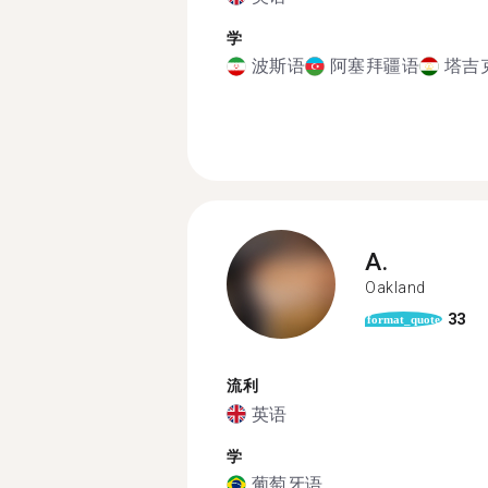
学
波斯语
阿塞拜疆语
塔吉
A.
Oakland
33
format_quote
流利
英语
学
葡萄牙语