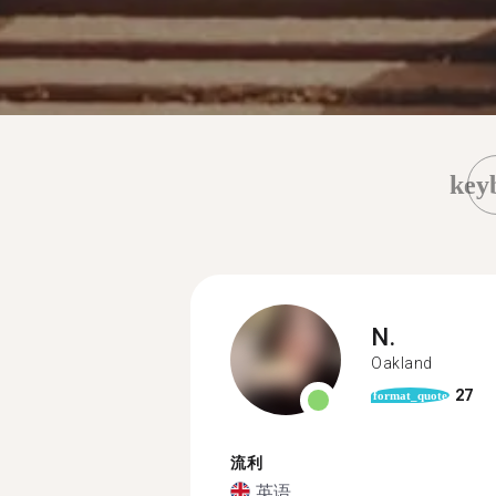
key
N.
Oakland
27
format_quote
流利
英语