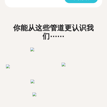
你能从这些管道更认识我
们⋯⋯