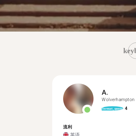
key
A.
Wolverhampton
4
format_quote
流利
英语