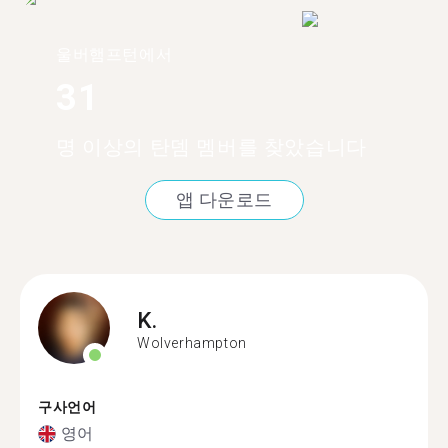
울버햄프턴에서
31
명 이상의 탄뎀 멤버를 찾았습니다
앱 다운로드
K.
Wolverhampton
구사언어
영어