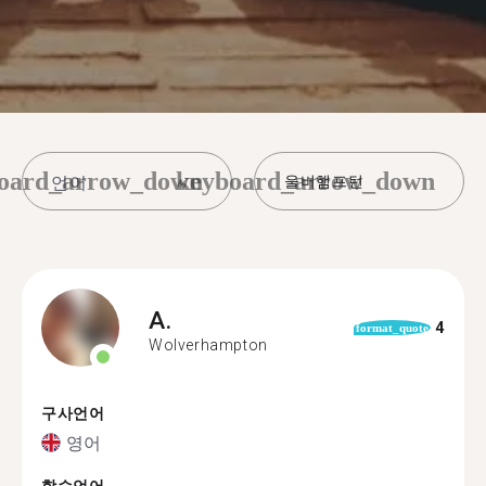
oard_arrow_down
keyboard_arrow_down
울버햄프턴
A.
4
format_quote
Wolverhampton
구사언어
영어