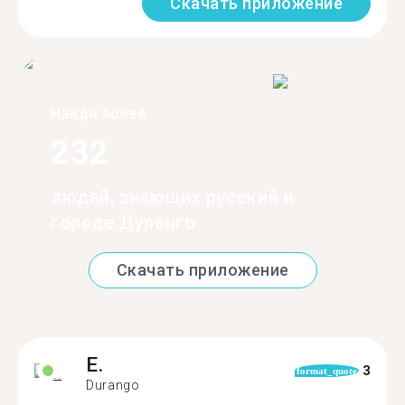
Скачать приложение
Найди более
232
людей, знающих русский в
городе Дуранго
Скачать приложение
E.
3
format_quote
Durango