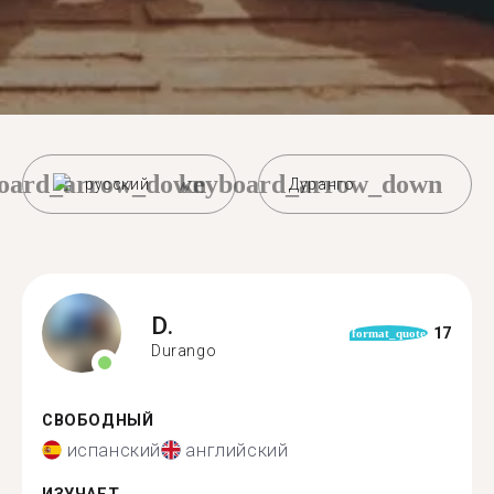
oard_arrow_down
keyboard_arrow_down
русский
Дуранго
D.
17
format_quote
Durango
СВОБОДНЫЙ
испанский
английский