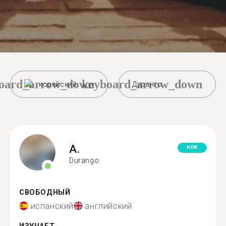
oard_arrow_down
keyboard_arrow_down
корейский
Дуранго
A.
NEW
Durango
СВОБОДНЫЙ
испанский
английский