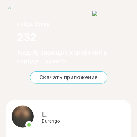
Найди более
232
людей, знающих корейский в
городе Дуранго
Скачать приложение
L.
Durango