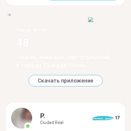
Найди более
48
людей, знающих португальский
в городе Сьюдад-Реаль
Скачать приложение
P.
17
format_quote
Ciudad Real