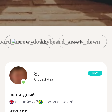
oard_arrow_down
keyboard_arrow_down
португальский
Сьюдад-Реаль
S.
NEW
Ciudad Real
СВОБОДНЫЙ
английский
португальский