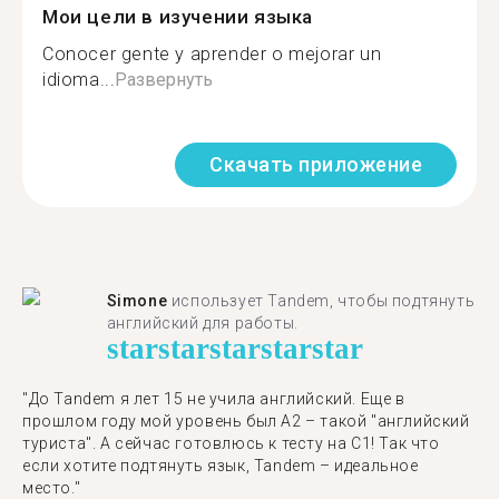
Мои цели в изучении языка
Conocer gente y aprender o mejorar un
idioma...
Развернуть
Скачать приложение
Simone
использует Tandem, чтобы подтянуть
английский для работы.
star
star
star
star
star
"До Tandem я лет 15 не учила английский. Еще в
прошлом году мой уровень был A2 – такой "английский
туриста". А сейчас готовлюсь к тесту на C1! Так что
если хотите подтянуть язык, Tandem – идеальное
место."