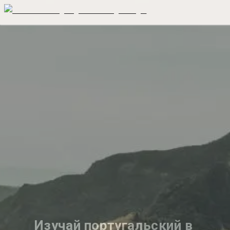
Изучай португальский в 