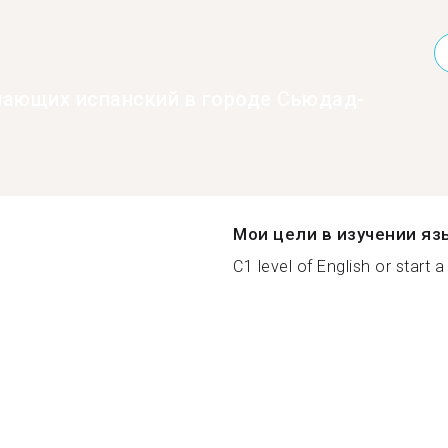
нающих испанский в городе Сьюдад-
Мои цели в изучении яз
C1 level of English or start 