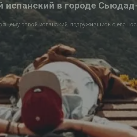
й испанский в городе Сьюдад
оящему освой испанский, подружившись с его но