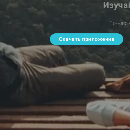
Изуча
По-наст
Скачать приложение