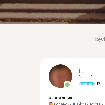
key
L.
Ciudad Real
17
format_quote
СВОБОДНЫЙ
испанский
французский