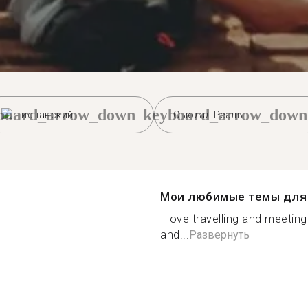
board_arrow_down
keyboard_arrow_down
испанский
Сьюдад-Реаль
Мои любимые темы для 
I love travelling and meeting
and...
Развернуть