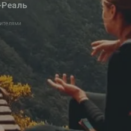
-Реаль
сителями