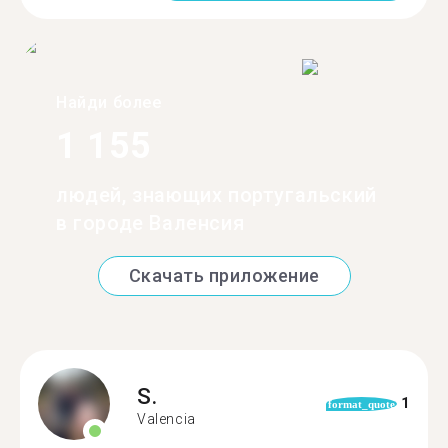
Найди более
1 155
людей, знающих португальский
в городе Валенсия
Скачать приложение
S.
1
format_quote
Valencia