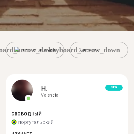
oard_arrow_down
keyboard_arrow_down
португальский
Валенсия
H.
NEW
Valencia
СВОБОДНЫЙ
португальский