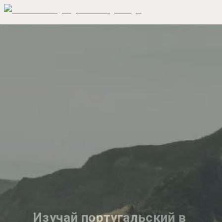
Изучай португальский в 