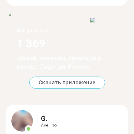
Найди более
1 369
людей, знающих японский в
городе Лидо-ди-Йезоло
Скачать приложение
G.
Avellino