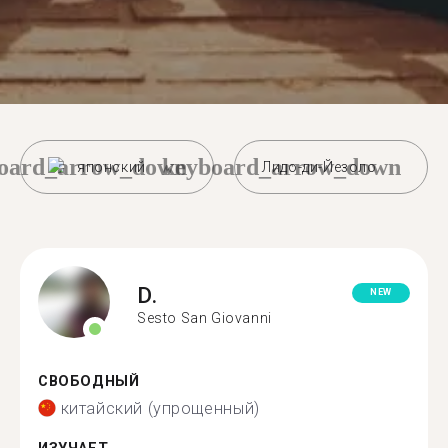
oard_arrow_down
keyboard_arrow_down
японский
Лидо-ди-Йезоло
D.
NEW
Sesto San Giovanni
СВОБОДНЫЙ
китайский (упрощенный)