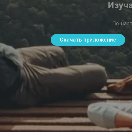
Изуч
По-нас
Скачать приложение