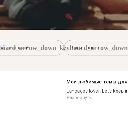
board_arrow_down
keyboard_arrow_down
японский
Чивитавеккья
Мои любимые темы для 
Langages lover! Let's keep in
Развернуть