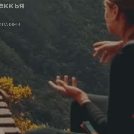
еккья
ителями