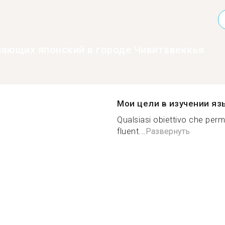
нающих японский в городе Чивитавеккья
Мои цели в изучении яз
Qualsiasi obiettivo che pe
fluent...
Развернуть