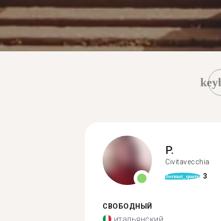
key
P.
Civitavecchia
3
format_quote
СВОБОДНЫЙ
итальянский