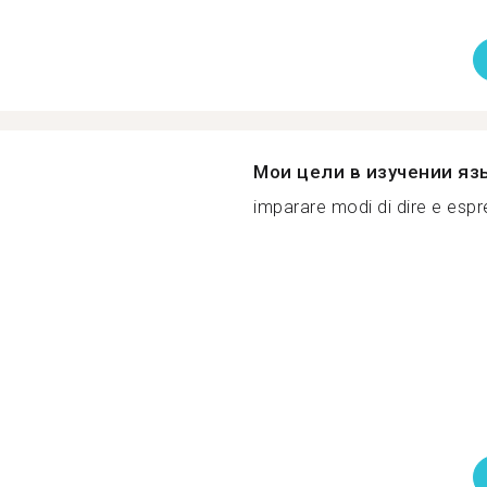
Мои цели в изучении яз
imparare modi di dire e espre