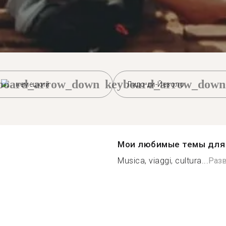
board_arrow_down
keyboard_arrow_down
немецкий
Лидо-ди-Йезоло
Мои любимые темы для 
Musica, viaggi, cultura...
Раз