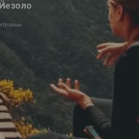
-Йезоло
сителями