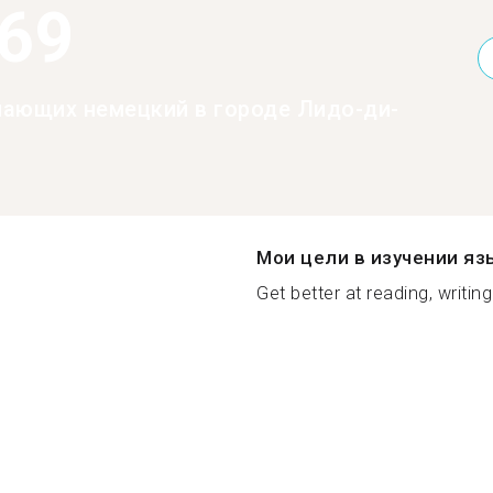
369
нающих немецкий в городе Лидо-ди-
Мои цели в изучении яз
Get better at reading, writin