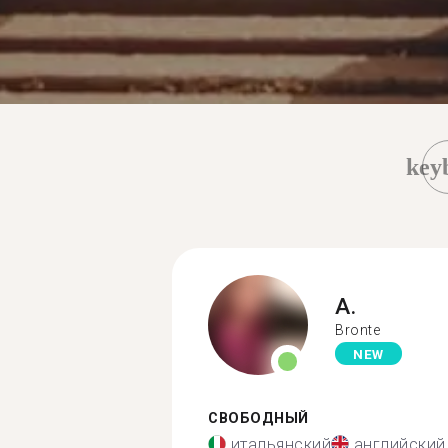
key
A.
Bronte
NEW
СВОБОДНЫЙ
итальянский
английский