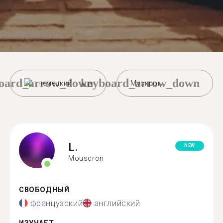
oard_arrow_down
keyboard_arrow_down
немецкий
Мускрон
L.
NEW
Mouscron
СВОБОДНЫЙ
французский
английский