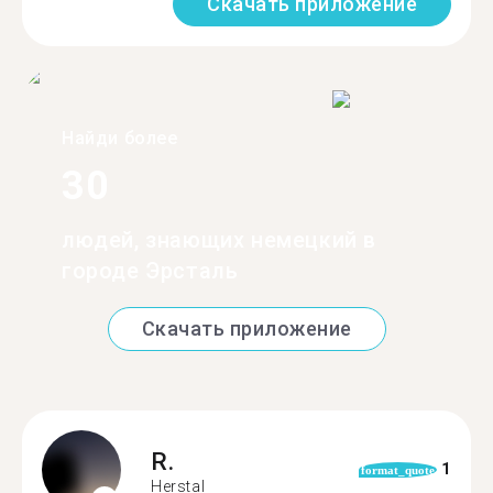
Скачать приложение
Найди более
30
людей, знающих немецкий в
городе Эрсталь
Скачать приложение
R.
1
format_quote
Herstal