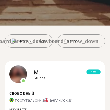
oard_arrow_down
keyboard_arrow_down
немецкий
Брюгге
M.
NEW
Bruges
СВОБОДНЫЙ
португальский
английский