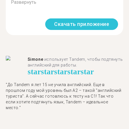
Развернуть
Скачать приложение
Simone
использует Tandem, чтобы подтянуть
английский для работы.
star
star
star
star
star
"До Tandem я лет 15 не учила английский. Еще в
прошлом году мой уровень был A2 – такой "английский
туриста". А сейчас готовлюсь к тесту на C1! Так что
если хотите подтянуть язык, Tandem – идеальное
место."