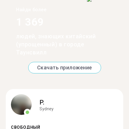
Найди более
1 369
людей, знающих китайский
(упрощенный) в городе
Таунсвилл
Скачать приложение
P.
Sydney
СВОБОДНЫЙ