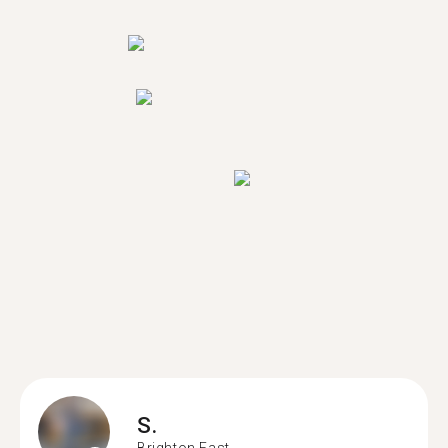
S.
Brighton East