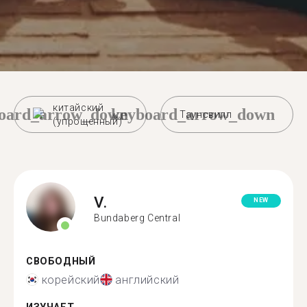
китайский
oard_arrow_down
keyboard_arrow_down
Таунсвилл
(упрощенный)
V.
NEW
Bundaberg Central
СВОБОДНЫЙ
корейский
английский