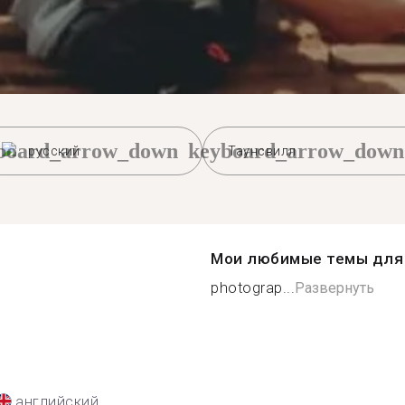
board_arrow_down
keyboard_arrow_down
русский
Таунсвилл
Мои любимые темы для 
photograp...
Развернуть
английский