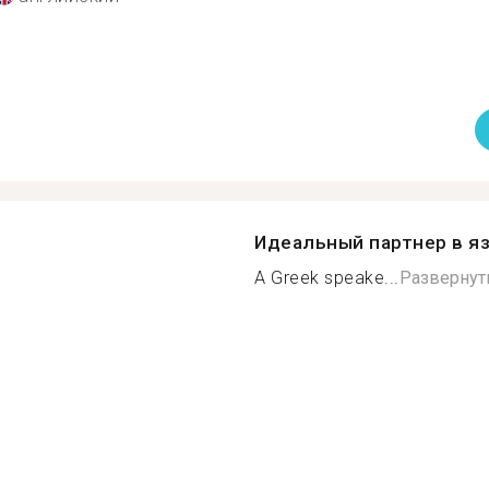
Идеальный партнер в я
A Greek speake...
Развернут