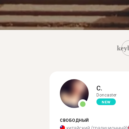
key
C.
Doncaster
NEW
СВОБОДНЫЙ
китайский (традиционный)