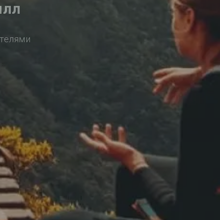
илл
ителями