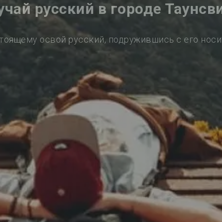
учай русский в городе Таунсв
тоящему освой русский, подружившись с его нос