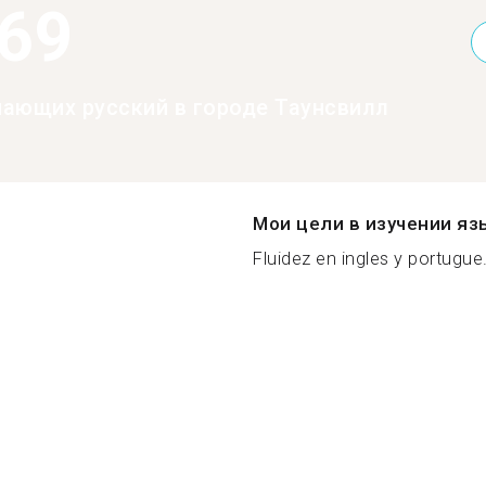
369
нающих русский в городе Таунсвилл
Мои цели в изучении яз
Fluidez en ingles y portugue.