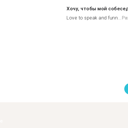
Хочу, чтобы мой собесе
Love to speak and funn...
Ра
ее