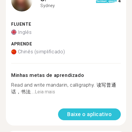
4
format_quote
Sydney
FLUENTE
Inglês
APRENDE
Chinês (simplificado)
Minhas metas de aprendizado
Read and write mandarin, calligraphy. 读写普通
话，书法...
Leia mais
Baixe o aplicativo