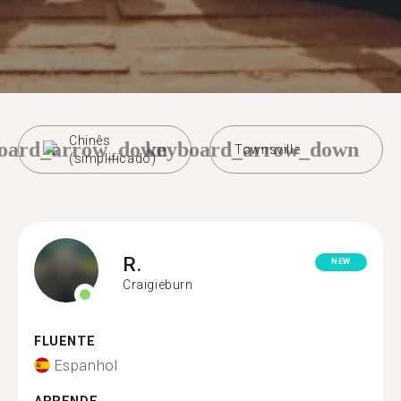
Chinês
oard_arrow_down
keyboard_arrow_down
Townsville
(simplificado)
R.
NEW
Craigieburn
FLUENTE
Espanhol