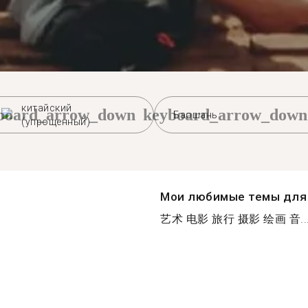
китайский
board_arrow_down
keyboard_arrow_down
Баошань
(упрощенный)
Мои любимые темы для 
艺术 电影 旅行 摄影 绘画 音..