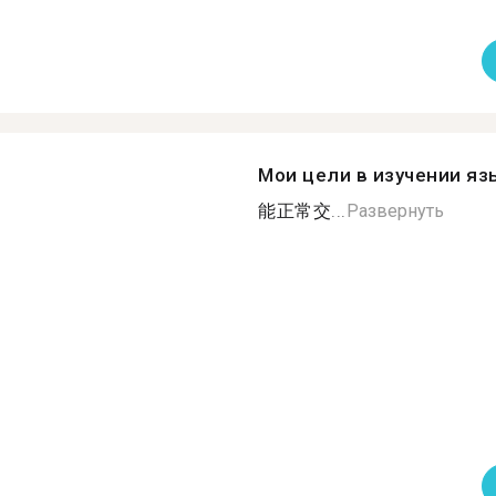
Мои цели в изучении яз
能正常交...
Развернуть