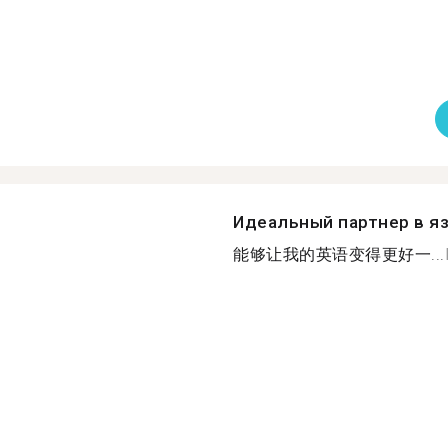
Идеальный партнер в я
能够让我的英语变得更好一...