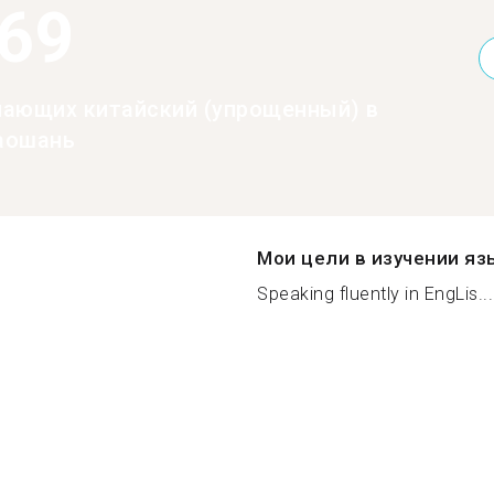
369
нающих китайский (упрощенный) в
аошань
Мои цели в изучении яз
Speaking fluently in EngLis...