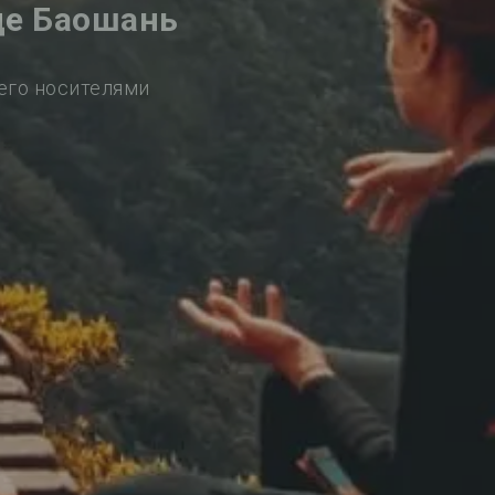
де Баошань
его носителями