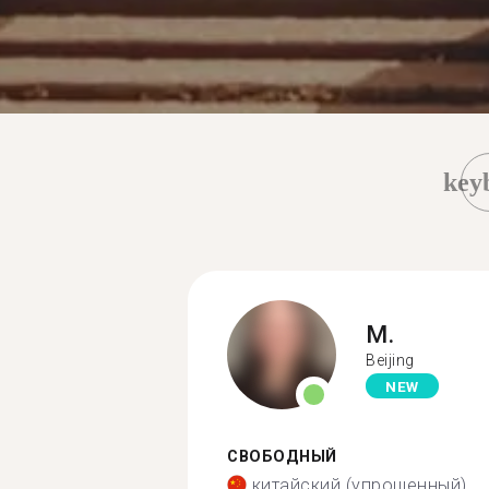
key
M.
Beijing
NEW
СВОБОДНЫЙ
китайский (упрощенный)