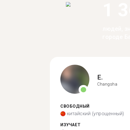
1 
людей, з
городе Б
E.
Changsha
СВОБОДНЫЙ
китайский (упрощенный)
ИЗУЧАЕТ