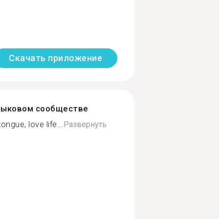
Скачать приложение
зыковом сообществе
ngue, love life...
Развернуть