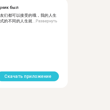
дник был
友们都可以接受的哦，我的人生
的不同的人生就...
Развернуть
Скачать приложение