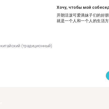
Хочу, чтобы мой собесе
开朗活泼可爱滴妹子们的好朋
就是一个人和一个人的生活方式
китайский (традиционный)
ее