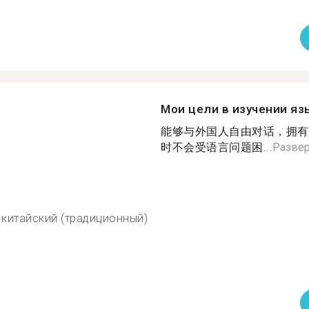
Мои цели в изучении яз
能够与外国人自由对话，拥有
时不会受语言问题困...
Развер
китайский (традиционный)