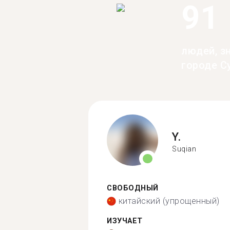
91
людей, з
городе С
Y.
Suqian
СВОБОДНЫЙ
китайский (упрощенный)
ИЗУЧАЕТ