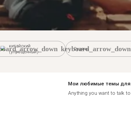
китайский
board_arrow_down
keyboard_arrow_down
Суцянь
(упрощенный)
Мои любимые темы для 
Anything you want to talk to 