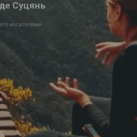
де Суцянь
его носителями