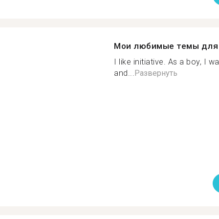
Мои любимые темы для 
I like initiative. As a boy, I
and...
Развернуть