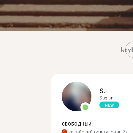
key
S.
Suqian
NEW
СВОБОДНЫЙ
китайский (упрощенный)