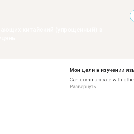
нающих китайский (упрощенный) в
уцянь
Мои цели в изучении яз
Can communicate with others
Развернуть