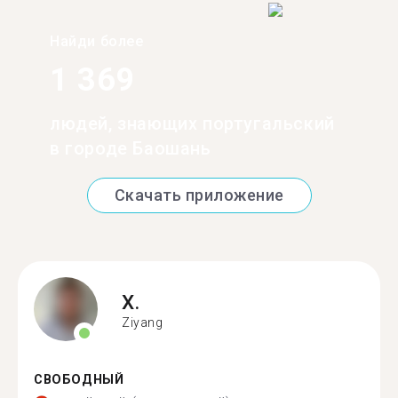
Найди более
1 369
людей, знающих португальский
в городе Баошань
Скачать приложение
X.
Ziyang
СВОБОДНЫЙ