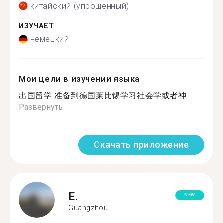
китайский (упрощенный)
ИЗУЧАЕТ
немецкий
Мои цели в изучении языка
出国留学 准备到德国莱比锡学习社会学或者神...
Развернуть
Скачать приложение
E.
NEW
Guangzhou