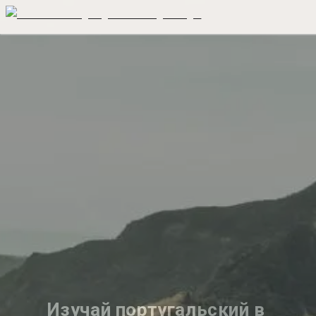
Изучай португальский в 