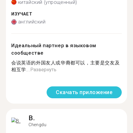
китайский (упрощенный)
ИЗУЧАЕТ
английский
Идеальный партнер в языковом
сообществе
会说英语的外国友人或华裔都可以，主要是交友及
相互学...
Развернуть
Скачать приложение
B.
Chengdu