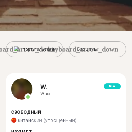
oard_arrow_down
keyboard_arrow_down
португальский
Баошань
W.
NEW
Wuxi
СВОБОДНЫЙ
китайский (упрощенный)