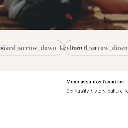
board_arrow_down
keyboard_arrow_down
Turco
Silver Spring
Meus assuntos favoritos
Spirituality, history, culture, 