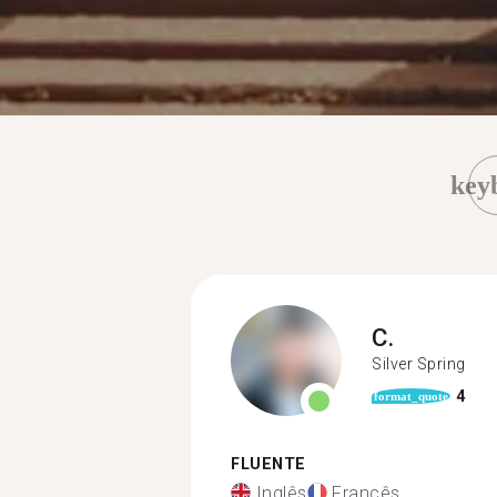
key
C.
Silver Spring
4
format_quote
FLUENTE
Inglês
Francês