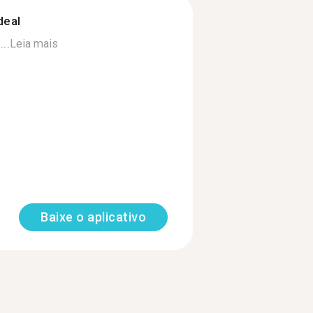
deal
..
Leia mais
Baixe o aplicativo