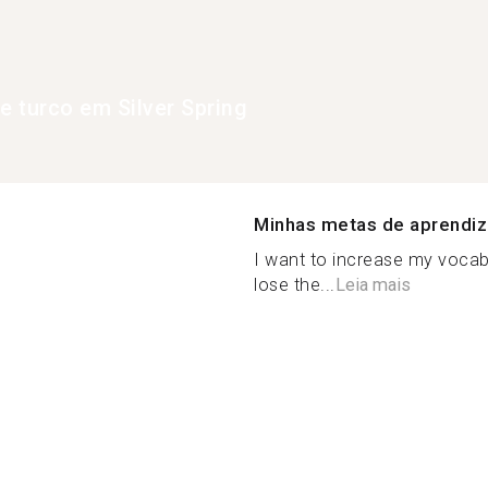
de turco em Silver Spring
Minhas metas de aprendi
I want to increase my voca
lose the...
Leia mais