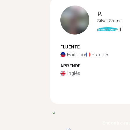
P.
Silver Spring
1
format_quote
FLUENTE
Haitiano
Francês
APRENDE
Inglês
Encontre ma