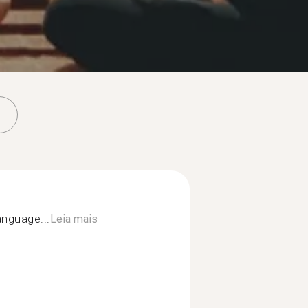
language...
Leia mais