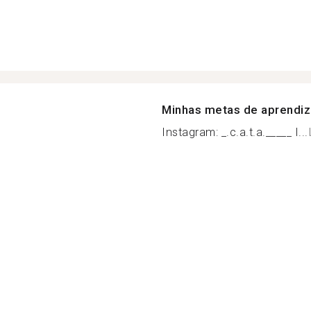
Minhas metas de aprendi
Instagram: _.c.a.t.a._____ I...