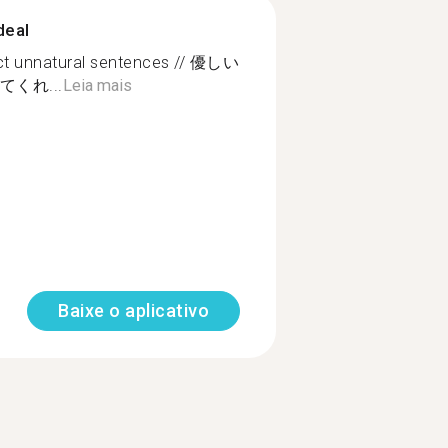
deal
rect unnatural sentences // 優しい
くれ...
Leia mais
Baixe o aplicativo