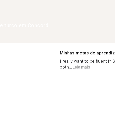
de turco em Concord
Minhas metas de aprendi
I really want to be fluent in
both...
Leia mais