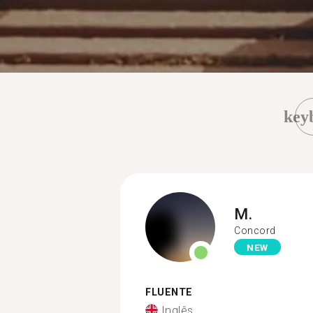
key
M.
Concord
NEW
FLUENTE
Inglês