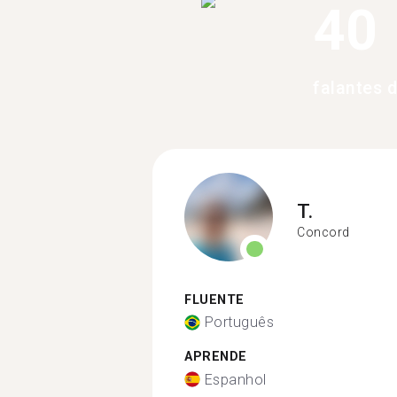
40
falantes 
T.
Concord
FLUENTE
Português
APRENDE
Espanhol