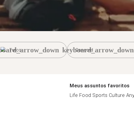
board_arrow_down
keyboard_arrow_down
Turco
Concord
Meus assuntos favoritos
Life Food Sports Culture Any