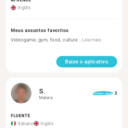
APRENDE
Inglês
Meus assuntos favoritos
Videogame, gym, food, culture...
Leia mais
Baixe o aplicativo
S.
2
format_quote
Matera
FLUENTE
Italiano
Inglês