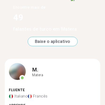
Encontre mais de
49
falantes de turco em Matera
Baixe o aplicativo
M.
Matera
FLUENTE
Italiano
Francês