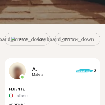
oard_arrow_down
keyboard_arrow_down
Turco
Matera
A.
2
format_quote
Matera
FLUENTE
Italiano