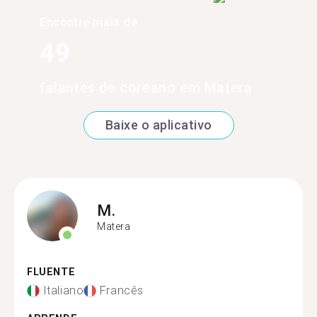
Encontre mais de
49
falantes de coreano em Matera
Baixe o aplicativo
M.
Matera
FLUENTE
Italiano
Francês