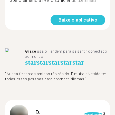
Spero almeno a livello sufficiente...
Leia mais
Baixe o aplicativo
Grace
usa o Tandem para se sentir conectado
ao mundo.
star
star
star
star
star
"Nunca fiz tantos amigos tão rápido. É muito divertido ter
todas essas pessoas para aprender idiomas."
D.
3
format_quote