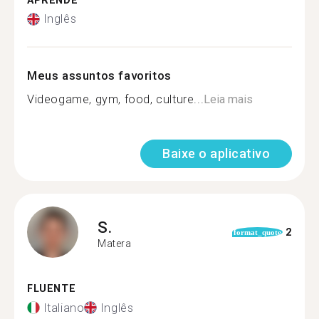
APRENDE
Inglês
Meus assuntos favoritos
Videogame, gym, food, culture...
Leia mais
Baixe o aplicativo
S.
2
format_quote
Matera
FLUENTE
Italiano
Inglês