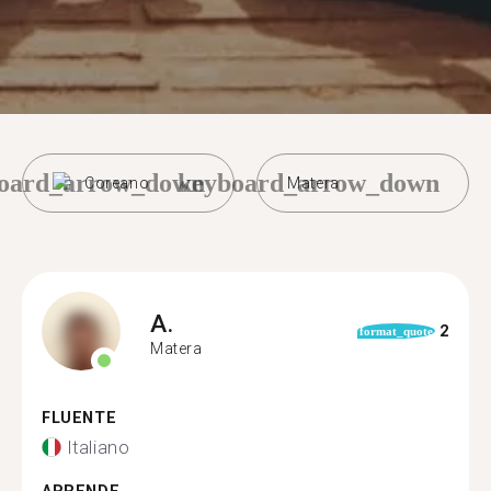
oard_arrow_down
keyboard_arrow_down
Coreano
Matera
A.
2
format_quote
Matera
FLUENTE
Italiano