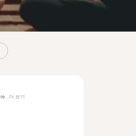
e...
더 보기