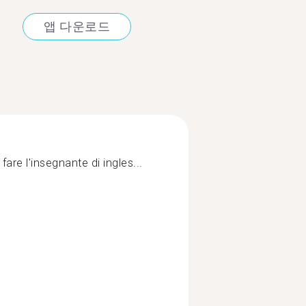
앱 다운로드
 fare l'insegnante di ingles...