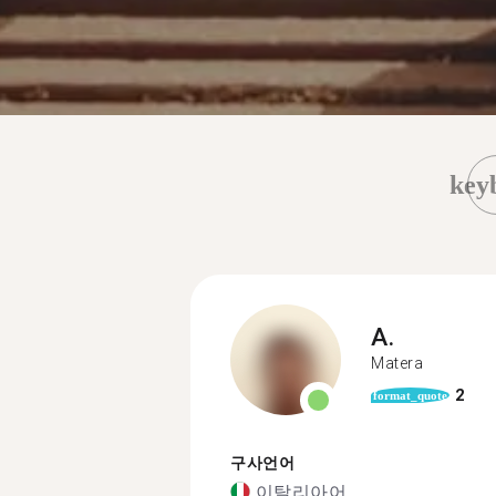
key
A.
Matera
2
format_quote
구사언어
이탈리아어