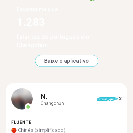
Encontre mais de
1.283
falantes de português em
Changchun
Baixe o aplicativo
N.
2
format_quote
Changchun
FLUENTE
Chinês (simplificado)