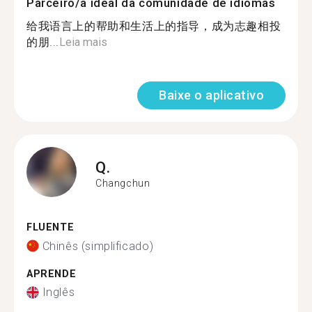
Parceiro/a ideal da comunidade de idiomas
给我语言上的帮助和生活上的指导，成为志趣相投
的朋...
Leia mais
Baixe o aplicativo
Q.
Changchun
FLUENTE
Chinês (simplificado)
APRENDE
Inglês