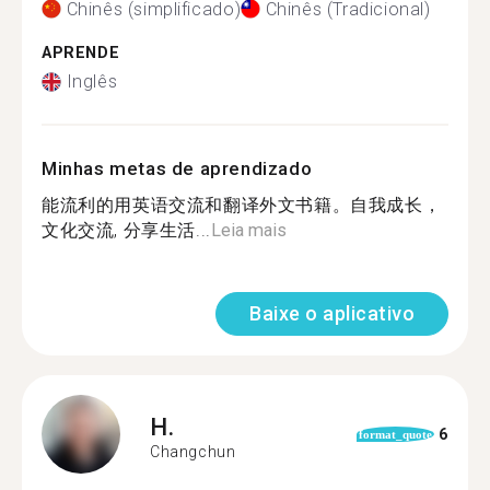
Chinês (simplificado)
Chinês (Tradicional)
APRENDE
Inglês
Minhas metas de aprendizado
能流利的用英语交流和翻译外文书籍。自我成长，
文化交流, 分享生活...
Leia mais
Baixe o aplicativo
H.
6
format_quote
Changchun