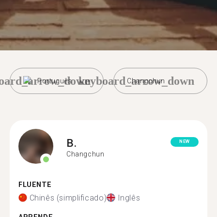
oard_arrow_down
keyboard_arrow_down
Português
Changchun
B.
NEW
Changchun
FLUENTE
Chinês (simplificado)
Inglês