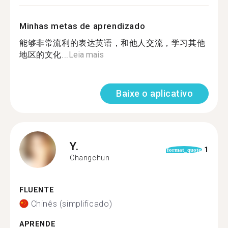
Minhas metas de aprendizado
能够非常流利的表达英语，和他人交流，学习其他
地区的文化...
Leia mais
Baixe o aplicativo
Y.
1
format_quote
Changchun
FLUENTE
Chinês (simplificado)
APRENDE