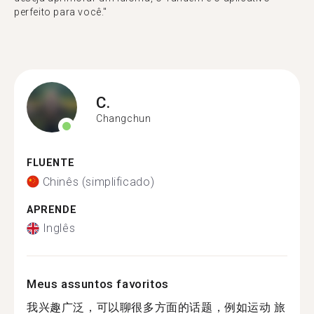
perfeito para você."
C.
Changchun
FLUENTE
Chinês (simplificado)
APRENDE
Inglês
Meus assuntos favoritos
我兴趣广泛，可以聊很多方面的话题，例如运动 旅