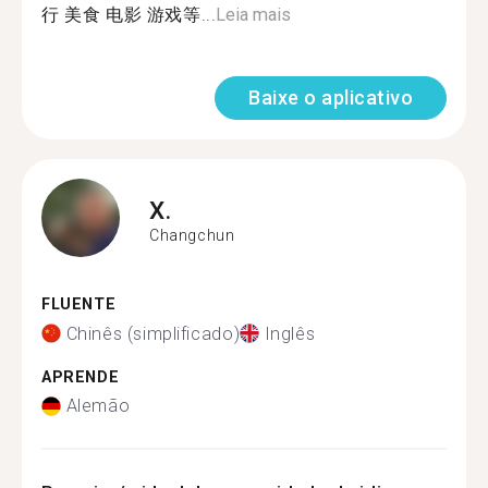
行 美食 电影 游戏等...
Leia mais
Baixe o aplicativo
X.
Changchun
FLUENTE
Chinês (simplificado)
Inglês
APRENDE
Alemão