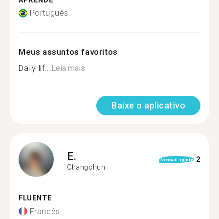
APRENDE
Português
Meus assuntos favoritos
Daily lif...
Leia mais
Baixe o aplicativo
E.
2
format_quote
Changchun
FLUENTE
Francês