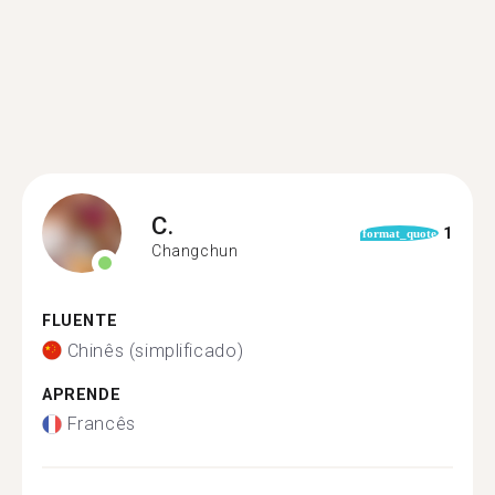
C.
1
format_quote
Changchun
FLUENTE
Chinês (simplificado)
APRENDE
Francês