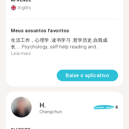
APRENDE
Inglês
Meus assuntos favoritos
生活工作，心理学 ,读书学习 ,哲学历史,自我成
长……Psychology, self-help reading and...
Leia mais
Baixe o aplicativo
H.
6
format_quote
Changchun