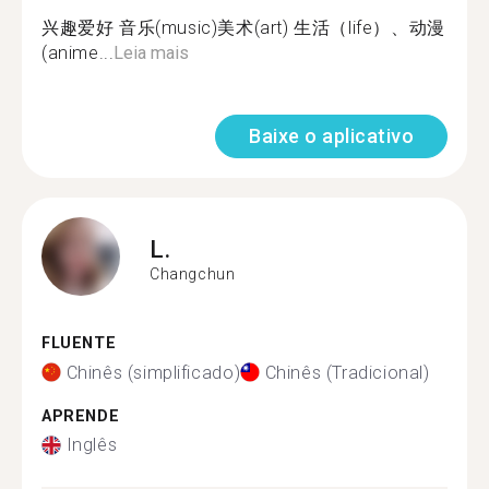
兴趣爱好 音乐(music)美术(art) 生活（life）、动漫
(anime...
Leia mais
Baixe o aplicativo
L.
Changchun
FLUENTE
Chinês (simplificado)
Chinês (Tradicional)
APRENDE
Inglês