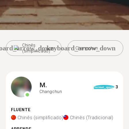
Chinês
oard_arrow_down
keyboard_arrow_down
Changchun
(simplificado)
M.
3
format_quote
Changchun
FLUENTE
Chinês (simplificado)
Chinês (Tradicional)