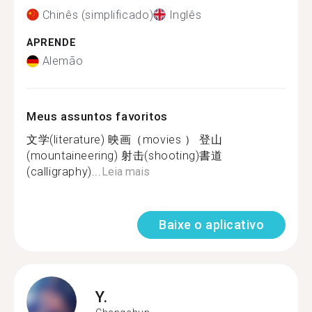
Chinês (simplificado)
Inglês
APRENDE
Alemão
Meus assuntos favoritos
文学(literature) 映画（movies ） 登山
(mountaineering) 射击(shooting)書道
(calligraphy)...
Leia mais
Baixe o aplicativo
Y.