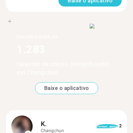
Baixe o aplicativo
Encontre mais de
1.283
falantes de chinês (simplificado)
em Changchun
Baixe o aplicativo
K.
2
format_quote
Changchun