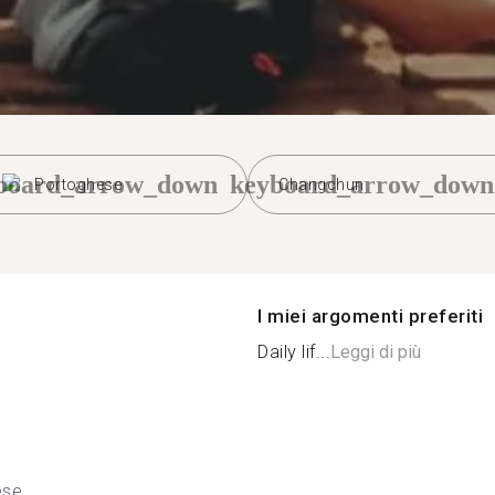
board_arrow_down
keyboard_arrow_down
Portoghese
Changchun
I miei argomenti preferiti
Daily lif...
Leggi di più
ese