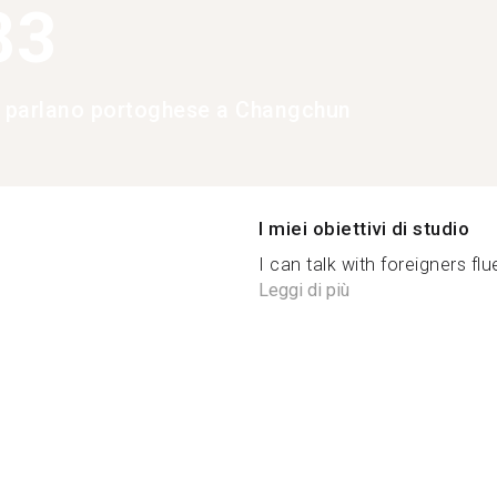
83
e parlano portoghese a Changchun
I miei obiettivi di studio
I can talk with foreigners flue
Leggi di più