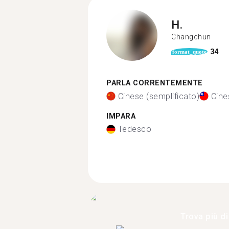
H.
Changchun
34
format_quote
PARLA CORRENTEMENTE
Cinese (semplificato)
Cine
IMPARA
Tedesco
Trova più di