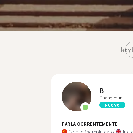
key
B.
Changchun
NUOVO
PARLA CORRENTEMENTE
Cinese (semplificato)
Ingl