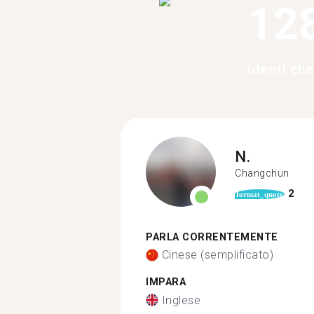
12
utenti ch
N.
Changchun
2
format_quote
PARLA CORRENTEMENTE
Cinese (semplificato)
IMPARA
Inglese