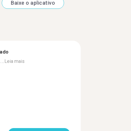
Baixe o aplicativo
zado
..
Leia mais