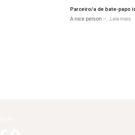
Parceiro/a de bate-papo i
A nice person :-...
Leia mais
is de