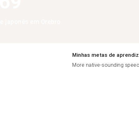
369
de japonês em Orebro
Minhas metas de aprendi
More native-sounding speec.