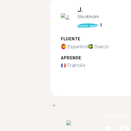
J.
Stockholm
1
format_quote
FLUENTE
Espanhol
Sueco
APRENDE
Francês
Encontre ma