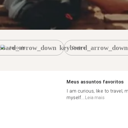
board_arrow_down
keyboard_arrow_down
Japonês
Orebro
Meus assuntos favoritos
I am curious, like to travel
myself...
Leia mais