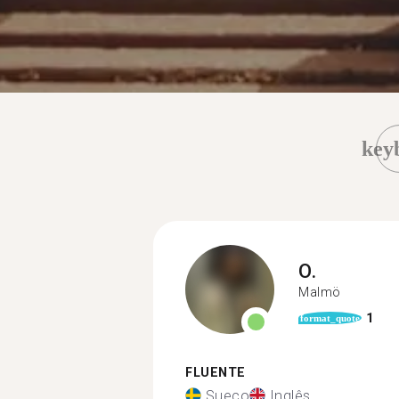
key
O.
Malmö
1
format_quote
FLUENTE
Sueco
Inglês