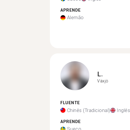
APRENDE
Alemão
L.
Växjö
FLUENTE
Chinês (Tradicional)
Inglês
APRENDE
Sueco