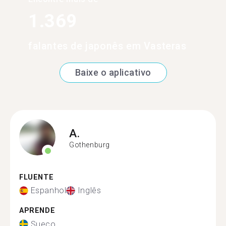
1.369
falantes de japonês em Vasteras
Baixe o aplicativo
A.
Gothenburg
FLUENTE
Espanhol
Inglês
APRENDE
Sueco