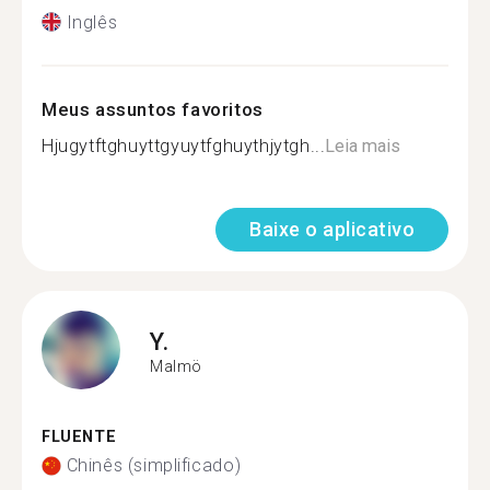
Inglês
Meus assuntos favoritos
Hjugytftghuyttgyuytfghuythjytgh...
Leia mais
Baixe o aplicativo
Y.
Malmö
FLUENTE
Chinês (simplificado)