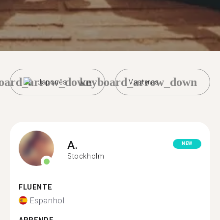
oard_arrow_down
keyboard_arrow_down
Japonês
Vasteras
A.
NEW
Stockholm
FLUENTE
Espanhol