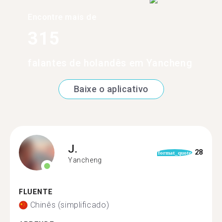
Encontre mais de
315
falantes de holandês em Yancheng
Baixe o aplicativo
J.
28
format_quote
Yancheng
FLUENTE
Chinês (simplificado)