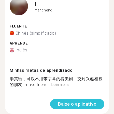
L.
Yancheng
FLUENTE
Chinês (simplificado)
APRENDE
Inglês
Minhas metas de aprendizado
学英语，可以不用带字幕的看美剧，交到兴趣相投
的朋友 .make friend...
Leia mais
Baixe o aplicativo