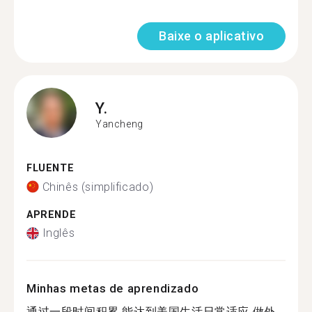
Baixe o aplicativo
Y.
Yancheng
FLUENTE
Chinês (simplificado)
APRENDE
Inglês
Minhas metas de aprendizado
通过一段时间积累 能达到美国生活日常适应 做外