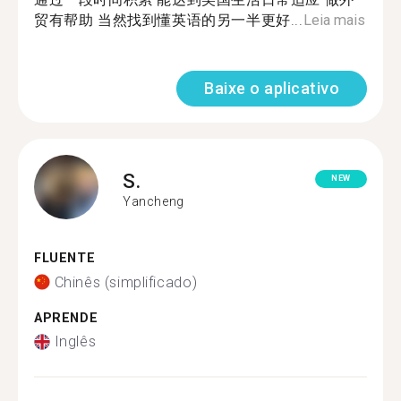
贸有帮助 当然找到懂英语的另一半更好...
Leia mais
Baixe o aplicativo
S.
NEW
Yancheng
FLUENTE
Chinês (simplificado)
APRENDE
Inglês