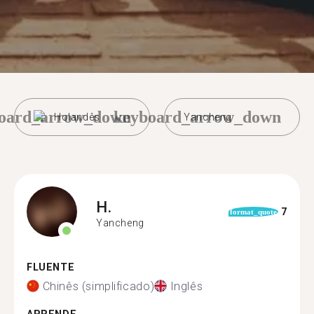
oard_arrow_down
keyboard_arrow_down
Holandês
Yancheng
H.
7
format_quote
Yancheng
FLUENTE
Chinês (simplificado)
Inglês