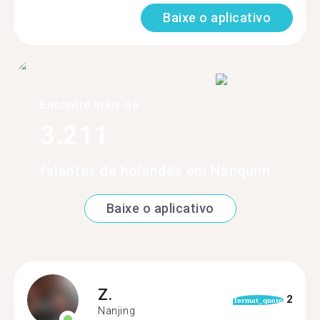
Baixe o aplicativo
Encontre mais de
3.211
falantes de holandês em Nanquim
Baixe o aplicativo
Z.
2
format_quote
Nanjing