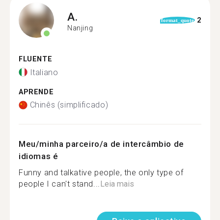
A.
2
format_quote
Nanjing
FLUENTE
Italiano
APRENDE
Chinês (simplificado)
Meu/minha parceiro/a de intercâmbio de
idiomas é
Funny and talkative people, the only type of
people I can't stand...
Leia mais