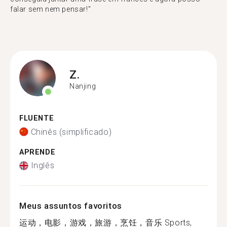
falar sem nem pensar!"
Z.
Nanjing
FLUENTE
Chinês (simplificado)
APRENDE
Inglês
Meus assuntos favoritos
运动，电影，游戏，旅游，烹饪，音乐 Sports,