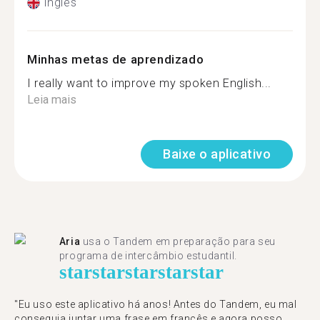
Inglês
Minhas metas de aprendizado
I really want to improve my spoken English...
Leia mais
Baixe o aplicativo
Aria
usa o Tandem em preparação para seu
programa de intercâmbio estudantil.
star
star
star
star
star
"​​Eu uso este aplicativo há anos! Antes do Tandem, eu mal
conseguia juntar uma frase em francês e agora posso