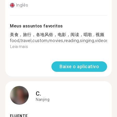
Inglês
Meus assuntos favoritos
美食，旅行，各地风俗，电影，阅读，唱歌 , 视频
food,travel,custom,movies,reading,singing,videos...
Leia mais
Baixe o aplicativo
C.
Nanjing
FLUENTE