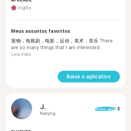
APRENDE
Inglês
Meus assuntos favoritos
宠物，电视剧，电影，运动，美术，音乐 There
are so many things that I am interested...
Leia mais
Baixe o aplicativo
J.
2
format_quote
Nanjing