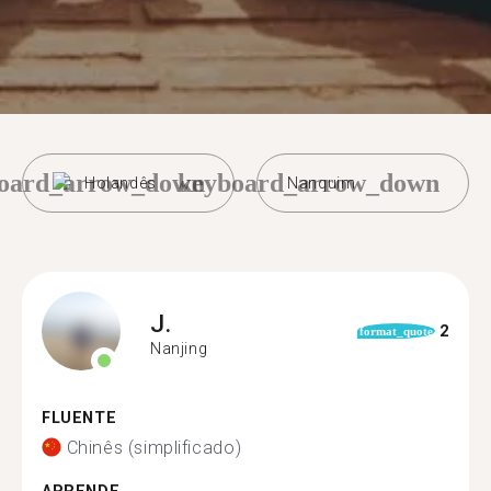
oard_arrow_down
keyboard_arrow_down
Holandês
Nanquim
J.
2
format_quote
Nanjing
FLUENTE
Chinês (simplificado)